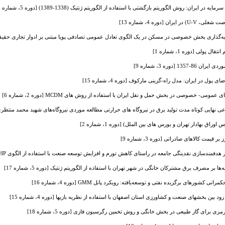
ان: روش الگوریتم بازگشتی با استفاده از الگوریتم ژنتیک (1338-1389) [دوره 5، شماره 18]
 [دوره 4، شماره 13]
گذاری بخش خصوصی در مسکن در یک الگوی تعادل عمومی تصادفی پویا مبتنی بر ادوار تجاری حقیقی [دوره 1، 
پولی [دوره 1، شماره 1]
[دوره 3، شماره 9]
 پول در ایران: مدل راه-گزینی مارکوف [دوره 4، شماره 15]
ی- خصوصی در بخش حمل و نقل ایران با استفاده از روش های MCDM [دوره 2، شماره 6]
نهایی کوتاه مدت تولید برق در نیروگاه های حرارتی مطالعه موردی نیروگاه‌های شهید محمد منتظری و اسلام آب
راق بهادار تهران و بورس های بین الملل) [دوره 1، شماره 2]
یمت کالاهای صادراتی [دوره 3، شماره 9]
ندسازی نقدینگی جامعه در راستای کاهش تورم و افزایش توسعه صنعت با استفاده از الگوی AHP [دوره 5، شماره 19]
ا بر مصرف برق مشترکان خانگی در شهر تهران با استفاده از الگوریتم ژنتیک [دوره 5، شماره 17]
کشورهای برگزیده نفتی و توسعه‌یافته: رویکرد پانل GMM [دوره 4، شماره 16]
اده از نظریه بازی‎ها [دوره 4، شماره 15]
زی برای گاز طبیعی در بخش خانگی و روش تخمین رگرسیون فازی [دوره 5، شماره 18]