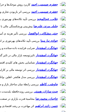
جعفری صمیمی، احمد
کاربرد روش موجک‌ها و حرکت ب
جعفری صمیمی، احمد
بررسی اثر بازبودن تجاری و جهان
جلایی، عبدالمجید
بررسی تأیید تکانه‌های بهره‌وری بر استخ
جلیلی مرند، علیرضا
پیش‌بینی ورشکستگی مالی با استفا
جنتی مشکانی، ابوالفضل
بررسی تأثیر هزینه ی آموز
جوادی نیا، مینا
بررسی تأیید تکانه‌های بهره‌وری بر استخراج
جهانگرد، اسفندیار
ضرایب فزاینده داده-ستانده و رشد اقت
جهانگرد، اسفندیار
تاثیرتوسعه بازار مالی در تاثیر گ
جهانگرد، اسفندیار
شناسایی بخش های کلیدی اقتصاد ایرانب ر 
جهانگرد، اسفندیار
بررسی اثر توسعه مالی بر کارایی س
جهانگرد، اسفندیار
بررسی مدل هکشر -اهلین -وانک (HOV ) در اقتصاد ایران [دوره 1، شما
چاوشی، کاظم
بررسی رابطۀ میان ساختار بازار و ساختار
چیت سازان، هستی
بررسی روندحافظه بلندمدت در بازار
حاجیان، محمدرضا
محاسبۀ قدرت بازاری در صنعت بانکداری ایران 
حسن زاده، ابراهیم
اثر مهاجرت بر رشد اقتصادی و همگرا