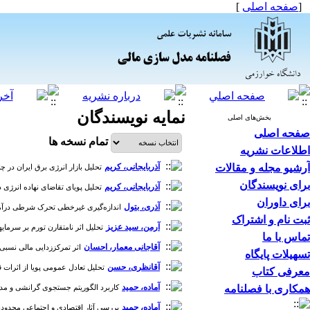
[
صفحه اصلی
]
نمایه نویسندگان
بخش‌های اصلی
صفحه اصلی
تمام نسخه ها
اطلاعات نشریه
آرشیو مجله و مقالات
آذربایجانی، کریم
تحلیل بازار انرژی برق ایران در چارچوب رویکرد تعادل نگا
برای نویسندگان
آذربایجانی، کریم
تحلیل پویای تقاضای نهاده انرژی در صنای
برای داوران
آذری، بتول
اندازه‌گیری غیرخطی تحرک شرطی درآمدی در ای
ثبت نام و اشتراک
آرمن، سید عزیز
تحلیل اثر نامتقارن تورم بر سرمایه‏گذاری
تماس با ما
آقاجانی معمار، احسان
اثر تمرکززدایی مالی نسبی بر رش
تسهیلات پایگاه
آقانظری، حسن
تحلیل تعادل عمومی پویا از اثرات قاعد
معرفی کتاب
آماده، حمید
همکاری با فصلنامه
کاربرد الگوریتم جستجوی گرانشی و مدل و
آماده، حمید
بررسی آثار اقتصادی و اجتماعی محدودیت ع