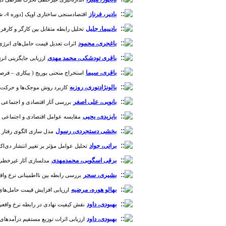
بادپر، فرناز
اقتصادسنجی ساختاری اوپک [دوره 4، شماره 13]
بادپیما، جلیل
تحلیل رابطه متقابل بین کارگر و کارفرما در
باغجری، محمود
اثرات تعدیل قیمت حامل‌های انرژی بر متغ
باقری تودشکی، محمد مهدی
ارزیابی جایگزینی انرژی
باقری، سیما
استخراج منحنی بوریج ( بیکاری – فرصت شغلی، U-V) در ایران [د
بالونژادنوری، روزبه
کاربرد روش موجک‌ها و حرکت براو
بانویی، علی اصغر
بررسی آثار اقتصادی و اجتماعی محد
بایزیدی، یحیی
مقایسه عوامل اقتصادی و اجتماعی موثر بر مر
بخشی دستجردی، رسول
مدل سازی الگوی رفتار بین 
براتی، جواد
تحلیل عوامل مؤثر بر تغییر انتشار دی‌اکسیدکربن بخش ن
برقی اسگویی، محمدمهدی
مدلسازی آثار غیرخطی تغ
بشیری، سحر
بررسی رابطه بین نااطمینانی نرخ واقعی ارز و
بهالو هوره، مرضیه
ارزیابی افزایش قیمت حامل‌های انرژ
بهبودی، داود
نقش کیفیت نهادی در رابطه نرخ واقعی ارز 
بهبودی، داود
ارزیابی اثرات توزیع مستقیم درآمدهای نفتی