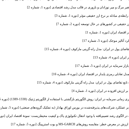
مرگ و میر نوزادان و باروری در قالب مدل رشد اقتصادی [دوره 1، شماره 2]
طه‌ی مبادله بر نرخ ارز حقیقی مؤثر [دوره 1، شماره 3]
قیقی در کشورهای در حال توسعه [دوره 2، شماره 7]
 ایران [دوره 1، شماره 1]
یز موجک [دوره 5، شماره 17]
ضای پول در ایران: مدل راه-گزینی مارکوف [دوره 4، شماره 15]
دوره 4، شماره 13]
مایه در ایران [دوره 5، شماره 17]
ادلی رمزی پایدار در اقتصاد ایران [دوره 4، شماره 16]
بع تقاضای پول در ایران: مدل راه-گزینی مارکوف [دوره 4، شماره 15]
ش افزوده در ایران [دوره 1، شماره 4]
رمایه در ایران: روش الگوریتم بازگشتی با استفاده از الگوریتم ژنتیک (1338-1389) [دوره 5، شماره 18]
 عملکرد شرکت‌های پذیرفته‌شده در بورس اوراق بهادار (به تفکیک گروه‌های صنعتی) [دوره 5، شماره 19]
الگوی رشد تعمیم‌یافته با وجود انتقال تکنولوژی پاک و کیفیت محیط‌زیست: نمونۀ اقتصاد ایران [دوره 2، شماره 
 مقایسه روش‌های MS-GARCH و بوت استرپینگ [دوره 5، شماره 17]