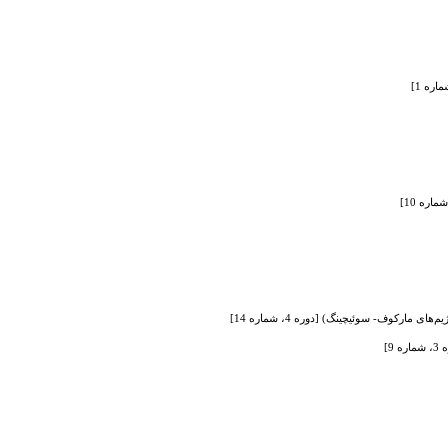
کوف- سوئیچینگ) [دوره 4، شماره 14]