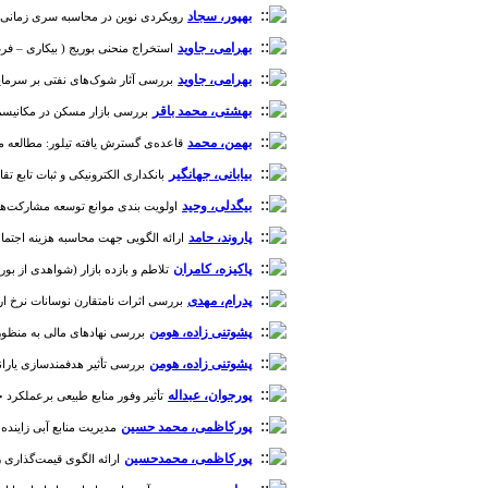
بهپور، سجاد
رویکردی نوین در محاسبه سری زمانی سرمایه در ایر
بهرامی، جاوید
استخراج منحنی بوریج ( بیکاری – فرصت شغلی، U-V) در ایران
بهرامی، جاوید
بررسی آثار شوک‌های نفتی بر سرمایه‌
بهشتی، محمد باقر
بررسی بازار مسکن در مکانیسم انتقال 
بهمن، محمد
قاعده‌ی گسترش یافته تیلور: مطالعه موردی ایران 86-1357 
بیابانی، جهانگیر
بانکداری الکترونیکی و ثبات تابع تقاضای
بیگدلی، وحید
اولویت بندی موانع توسعه مشارکت‌های عموم
پاروند، حامد
ارائه الگویی جهت محاسبه هزینه اجتماعی 
پاکیزه، کامران
تلاطم و بازده بازار (شواهدی از بورس او
پدرام، مهدی
بررسی اثرات نامتقارن نوسانات نرخ ارز بر ق
پشوتنی زاده، هومن
بررسی نهادهای مالی به منظور هدفم
پشوتنی زاده، هومن
بررسی تأثیر هدفمندسازی یارانه‌ه
پورجوان، عبداله
تأثیر وفور منابع طبیعی برعملکرد حکمرانی 
پورکاظمی، محمد حسین
مدیریت منابع آبی زاینده رود بین بخش‎های صنعت و کشاورزی استان اصفهان با استف
پورکاظمی، محمدحسین
ارائه الگوی قیمت‌گذاری رم