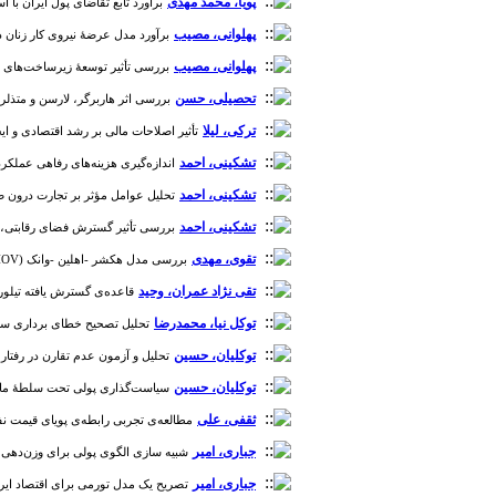
پویا، محمد مهدی
برآورد تابع تقاضای پول ایران با استفاده
پهلوانی، مصیب
برآورد مدل عرضۀ نیروی کار زنان در ایران [
پهلوانی، مصیب
بررسی تأثیر توسعۀ زیرساخت‌های حمل و 
تحصیلی، حسن
بررسی اثر هاربرگر، لارسن و متذلر در اقتصاد ای
ترکی، لیلا
تأثیر اصلاحات مالی بر رشد اقتصادی و ایجاد 
تشکینی، احمد
اندازه‌گیری هزینه‌های رفاهی عملکرد در صنع
تشکینی، احمد
تحلیل عوامل مؤثر بر تجارت درون صنعتی 
تشکینی، احمد
بررسی تأثیر گسترش فضای رقابتی، ادغام 
تقوی، مهدی
بررسی مدل هکشر -اهلین -وانک (HOV ) در اقتصاد ایران [دوره 1، شماره 3]
تقی نژاد عمران، وحید
قاعده‌ی گسترش یافته تیلور: مطالعه موردی
توکل نیا، محمدرضا
تحلیل تصحیح خطای برداری ساختاری (SVEC) از تأثیرات شوک‌های نفتی بر شاخص‌های کلان اقتصادی در 
توکلیان، حسین
تحلیل و آزمون عدم تقارن در رفتار سیاس
توکلیان، حسین
سیاست‌گذاری پولی تحت سلطۀ مالی و 
ثقفی، علی
مطالعه‌ی تجربی رابطه‌ی پویای قیمت نفت و شا
جباری، امیر
شبیه سازی الگوی پولی برای وزن‌دهی رأی د
جباری، امیر
تصریح یک مدل تورمی برای اقتصاد ایران با به