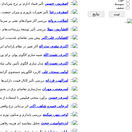
خوب
اصغرپور، حسین
تأثیر فساد اداری بر نرخ پس‌انداز ناخالص ملی کشورهای منطقه‌
متوسط
ضعیف
اصغری، رعنا
تأثیر تغییرات باروری و میزان جمعیت بر رفاه
اصلانی، پروانه
بررسی آثار شوک‌های نفتی بر سرمایه‌
افشارپور، مهلا
بررسی تأثیر توسعۀ زیرساخت‌های حمل و ن
افضلیان، علی اکبر
پیش بینی تقاضای بلندمدت انرژی الک
اکبری مقدم، بیت اله
آثار تغییر در نظام یارانه‌ای ایران 
اکبری، نعمت الله
شبیه سازی الگوی پولی برای وزن‌دهی
اکبری، نعمت اله
مدل سازی الگوی تأمین مالی مناسب ب
امامی میبدی، علی
کاربرد الگوریتم جستجوی گرانشی 
امرالهی، فرزانه
بررسی تأثیر کانال قیمت دارایی‌ها د
امیرمعینی، مهران
مدل‌سازی تقاضای برق در بخش صنعت
امیری، حسین
برآورد منحنی فیلیپس با استفاده از مدل‌ها
انرجانی خسرو شاهی، اکبر
اثر بی‌ثباتی نرخ واقعی ا
اوجی مهر، سکینه
بررسی پایداری و سکون تورم در ایر
ایزدخواستی، حجت
تحلیل مقایسه ای هزینه رفاهی مالی
باباپور، میترا
اندازه‌گیری غیرخطی تحرک شرطی درآمدی در 