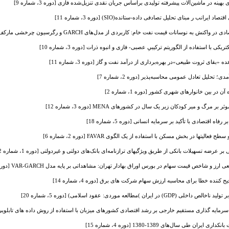
هینه در ماشین‌آلات پیشرفته تولیدی براساس جریان نقدی تنزیل‌شده فازی [دوره 3، شماره 9]
رانب ر مبنای تحلیل تصادفی داده-ستانده(SIO) [دوره 3، شماره 11]
وسانات قیمت نفت خام: کاربردی از مدل‌های GARCH و رگرسیون چرخشی مارکف [دوره 3، شماره 12]
 با استفاده از الگوریتم ترکیبیِ عصبی- فازی و انبوه ذرات [دوره 3، شماره 10]
بقای ثروت طبیعی»در بهره‌برداری از درآمد نفت و گاز [دوره 3، شماره 11]
؛ تحلیل تعادل عمومی محاسبه‌پذیر [دوره 2، شماره 7]
در بین خانوارهای شهری کشور [دوره 1، شماره 2]
 و میر کودکان زیر یک سال در کشورهای MENA [دوره 3، شماره 12]
ه اقتصادی با تأکید بر سرمایه انسانی [دوره 5، شماره 18]
لیتها در بخش مسکن با استفاده از یک الگوی FAVAR [دوره 2، شماره 6]
عرضه تسهیلات بانکی از طریق ویژگیهای ترازنامه‌ای بانک‌های دولتی و غیردولتی [دوره 1، شماره 2]
 شاخص قیمت سهام در بورس اوراق بهادار تهران: مشاهداتی بر پایه مدل VAR-GARCH [دوره 3، شماره 9]
ننده خطا برای محاسبه ارزش سهام شرکت های برق [دوره 4، شماره 14]
مطالعه موردی: عقود اسلامی) [دوره 5، شماره 20]
سرمایه گذاری مستقیم خارجی بر رشد اقتصادی کشورهای میزبان با استفاده از روش داده های تابلویی [دوره 1، 
ن طی سال‌های 1389-1380 [دوره 4، شماره 15]