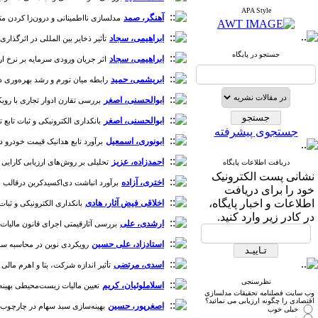
APA Style
آهنگر، صمد
مدلسازی نااطمینانی و درون‌زا کردن متغیر 
ابراهیمی، سجاد
تأثیر ذخایر بین المللی در اثرگذاری راب
جستجو در پایگاه
ابراهیمی، سجاد
اثر جریان ورودی سرمایه بر نرخ ارز ح
ابریشمی، حمید
رابطه میان تورم و رشد بهره‌وری در اقتصاد
ابوالحسنی، اصغر
بررسی تقارن ادوار تجاری با رویکرد آنال
ابوالحسنی، اصغر
بانکداری الکترونیکی و ثبات تابع تقا
جستجوی پیشرفته
ابونوری، اسمعیل
برآورد تابع هدانیک قیمت خودرو در ایران [
احمدزاده، عزیز
تحلیلی بر روش‌های ارزیابی کارایی بازار سر
دریافت اطلاعات پایگاه
نشانی پست الکترونیک
اختری، آزاده
برآورد انباشت دی‌اکسید‌‌کربن درقالب مدل تع
خود را برای دریافت
اطلاعات و اخبار پایگاه،
اخلاقی فیض آثار، هادی
بانکداری الکترونیکی و ثبات تا
در کادر زیر وارد کنید.
ارشدی، علی
بررسی آثارقیمتی اجرای قانون مالیات بر ارز
استادزاد، علی حسین
رویکردی نوین در محاسبه سری زمانی س
اسدی، مرتضی
تأثیر اندازه شرکت، بتا و اهرم مالی بر
نظرسنجی
اسلاملوئیان، کریم
تعیین مالیات زیست‌محیطی بهینه در 
وب سایت فصلنامه تحقیقات مدلسازی
اقتصادی را چگونه ارزیابی می نمائید؟
اصغرپور، حسین
بهینه‌سازی سبد سهام در چارچوب ارزش در معرض خطر:
خیلی خوب