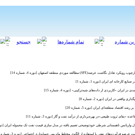
شت عرضه(SFE):مطالعه موردی منطقه اصفهان [دوره 4، شماره 14]
ع کارخانه ای ایران [دوره 1، شماره 1]
ران «کاربردی از داده‌های شبه‌ترکیبی» [دوره 4، شماره 15]
 واقعی در ایران [دوره 2، شماره 8]
د اقتصاد منطقه‌ای ایران [دوره 5، شماره 20]
ه «بقای ثروت طبیعی»در بهره‌برداری از درآمد نفت و گاز [دوره 3، شماره 11]
اریانس ناهمسانی شرطی خودتوضیحی تعمیم یافته در مدل سازی قیمت نفت تک محموله ایران [دوره 4، شماره 
رضه فرآورده‌های نفتی با استفاده از الگوی مختلط ماتریس حسابداری اجتماعی [دوره 3، شماره 10]