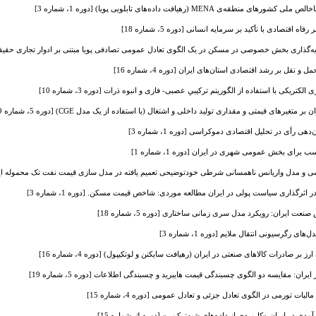
ی MENA (رهیافت داده‌های تابلویی پویا) [دوره 1، شماره 3]
 اقتصادی با تأکید بر سرمایه انسانی [دوره 5، شماره 18]
گذاری بخش خصوصی در مسکن در یک الگوی تعادل عمومی تصادفی پویا مبتنی بر ادوار تجاری حقیقی [دوره 1، 
قل بر رشد اقتصادی استان‌های ایران [دوره 4، شماره 16]
تریکی با استفاده از الگوریتم ترکیبیِ عصبی- فازی و انبوه ذرات [دوره 3، شماره 10]
بر متغیرهای قیمتی و مقداری تولید داخلی و اشتغال (با استفاده از یک مدل CGE) [دوره 5، شماره 19]
 رأی در تحلیل اقتصادی دموکراسی [دوره 1، شماره 3]
رای بخش عمومی شهری در ایران [دوره 1، شماره 1]
و مدل واریانس ناهمسانی شرطی خودتوضیحی تعمیم یافته در مدل سازی قیمت نفت تک محموله ایران [دوره 4،
ر اثرگذاری سیاست پولی در ایران مطالعه موردی: شاخص قیمت مسکن. [دوره 1، شماره 3]
 ایران: رویکرد مدل سری زمانی ساختاری [دوره 5، شماره 18]
ی رگرسیونی انتقال ملایم [دوره 1، شماره 3]
رز بر صادرات کالاهای صنعتی در ایران (رهیافت سایکنن و لوتکیپول) [دوره 4، شماره 16]
ان: مقایسه‌ دو الگوی چسبندگی قیمت هایبرید و چسبندگی اطلاعات [دوره 5، شماره 19]
ات تورمی در الگوی تعادل جزئی و تعادل عمومی [دوره 4، شماره 15]
ایران «کاربردی از داده‌های شبه‌ترکیبی» [دوره 4، شماره 15]