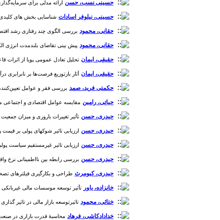
حسینی نسب، حسن
ارائه مدلی برای سرمایه‌گذاری ب
حسینی، نیلوفر اسادات
شناسایی بخش های کلیدی اقتصاد ای
حقانی، محمود
بررسی الگوی چند رفتاری رشد اقتصادی در واکنش به ن
حقانی، محمود
پیش بینی تقاضای بلندمدت انرژی الکتریکی
حقیقی، ایمان
تحلیل تعادل عمومی پویا از اثرات قاعده «
حقیقی، ایمان
آثار بازتوزیع فرصت‌ها بر نابرابری درآمدی
حکمتی فرید، صمد
بررسی فقر و عوامل تعیین‌کننده آن 
حیاتی، رامین
مقایسه عوامل اقتصادی و اجتماعی موثر بر مرگ
حیدری، حسن
تأثیر تغییرات باروری و میزان جمعیت بر رفا
حیدری، حسن
ارزیابی تاثیر شوکهای پولی بر قیمت و سطح فعا
حیدری، حسن
ارزیابی تاثیر غیرمستقیم سیاست پولی بر 
حیدری، حسن
بررسی رابطه بین نااطمینانی نرخ واقعی ارز و
حیدری، کیومرث
طراحی و بکارگیری فیلترهای تصحیح ک
خانزاده، یاور
تأثیر توسعه موسسات مالی غیربانکی بر تولید ناخالص داخلی (GDP) در ایران )
ختائی، محمود
تاثیرتوسعه بازار مالی در تاثیر گذاری 
خدادادکاشی، فرهاد
محاسبۀ قدرت بازاری در صنعت بانکداری ایرا