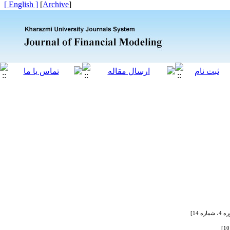
[ English ]
]
Archive
[
14]