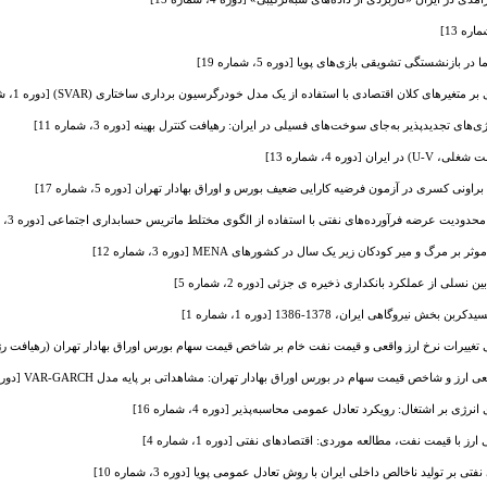
 بازنشستگی تشویقی بازی‌های پویا [دوره 5، شماره 19]
یرهای کلان اقتصادی با استفاده از یک مدل خودرگرسیون برداری ساختاری (SVAR) [دوره 1، شماره 1]
‌های تجدیدپذیر به‌جای سوخت‌های فسیلی در ایران: رهیافت کنترل بهینه [دوره 3، شماره 11]
وره 4، شماره 13]
نی کسری در آزمون فرضیه کارایی ضعیف بورس و اوراق بهادار تهران [دوره 5، شماره 17]
ودیت عرضه فرآورده‌های نفتی با استفاده از الگوی مختلط ماتریس حسابداری اجتماعی [دوره 3، شماره 10]
گ و میر کودکان زیر یک سال در کشورهای MENA [دوره 3، شماره 12]
نسلی از عملکرد بانکداری ذخیره ی جزئی [دوره 2، شماره 5]
یروگاهی ایران، 1378-1386 [دوره 1، شماره 1]
ییرات نرخ ارز واقعی و قیمت نفت خام بر شاخص قیمت سهام بورس اوراق بهادار تهران (رهیافت رژیم‌های مار
 شاخص قیمت سهام در بورس اوراق بهادار تهران: مشاهداتی بر پایه مدل VAR-GARCH [دوره 3، شماره 9]
ی بر اشتغال: رویکرد تعادل عمومی محاسبه‌پذیر [دوره 4، شماره 16]
با قیمت نفت، مطالعه موردی: اقتصادهای نفتی [دوره 1، شماره 4]
 بر تولید ناخالص داخلی ایران با روش تعادل عمومی پویا [دوره 3، شماره 10]