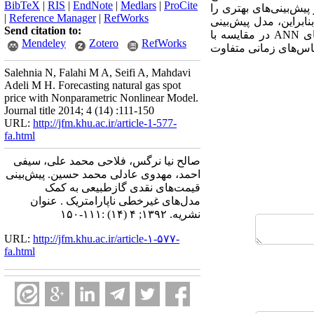
BibTeX
|
RIS
|
EndNote
|
Medlars
|
ProCite
گین مربعات خطای پایین‌تر از LLR برخوردار بوده و پیش‌بینی‌های بهتری را
|
Reference Manager
|
RefWorks
ت. بنابراین، مدل پیش‌بینی
Send citation to:
قیمت‌های نقدی روزانه با روش ANN می‌تواند به عنوان یک مدل مناسب درنظر گرفته شود. بعلاوه، مدل‌های ANN در مقایسه با
Mendeley
Zotero
RefWorks
ر مقیاس‌های زمانی متفاوت
Salehnia N, Falahi M A, Seifi A, Mahdavi
Adeli M H. Forecasting natural gas spot
price with Nonparametric Nonlinear Model.
Journal title 2014; 4 (14) :111-150
URL:
http://jfm.khu.ac.ir/article-1-577-
fa.html
صالح نیا نرگس، فلاحی محمد علی، سیفی
احمد، مهدوی عادلی محمد حسین. پیش‌بینی
قیمت‌های نقدی گازطبیعی به کمک
مدل‌های غیرخطی ناپارامتریک . عنوان
نشریه. ۱۳۹۲; ۴ (۱۴) :۱۱۱-۱۵۰
URL:
http://jfm.khu.ac.ir/article-۱-۵۷۷-
fa.html