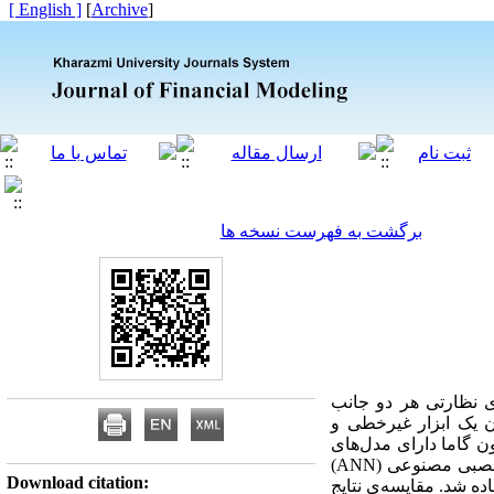
[ English ]
]
Archive
[
برگشت به فهرست نسخه ها
ی نظارتی هر دو جانب
ن یک ابزار غیرخطی و
ون گاما دارای مدل‌های
غیرخطی متعددی مانند رگرسیون خطی موضعی (LLR)، رگرسیون خطی موضعی پویا (DLLR) و شبکه‌های عصبی مصنوعی (ANN)
Download citation:
قیمت‌های نقدی روزانه، هفتگی و ماهانه‌ی گاز هنری‌هاب از 7/11997 تا 20/3/ 2012 استفاده شد. مقایسه‌ی نتایج