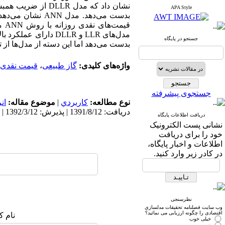
APA Style
بدست می‌دهد. مدل
مدل‌های LLR و DLLR 
جستجو در پایگاه
بدست می‌دهد اما این دسته از مدل‌ها از ت
واژه‌های کلیدی:
گاز طبیعی
،
قیمت نقدی
جستجوی پیشرفته
نوع مطالعه:
كاربردي
|
موضوع مقاله:
ان
دریافت: 1391/8/12 | پذیرش: 1392/3/12 | انتشار: 1393/5/22
دریافت اطلاعات پایگاه
نشانی پست الکترونیک
خود را برای دریافت
اطلاعات و اخبار پایگاه،
در کادر زیر وارد کنید.
نظرسنجی
وب سایت فصلنامه تحقیقات مدلسازی
اقتصادی را چگونه ارزیابی می نمائید؟
نام ک
خیلی خوب